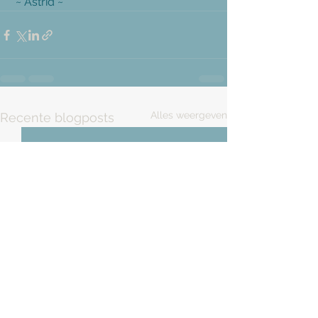
 ~ Astrid ~
Alles weergeven
Recente blogposts