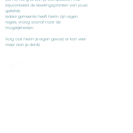
bijvoorbeeld de lievelingsplanten van jouw
geliefde.
Iedere gemeente heeft hierin zijn eigen
regels, vraag vooraf naar de
mogelijkheden.
Volg ook hierin je eigen gevoel, er kan veel
meer dan je denkt.
Nieuwe herinneringen creëren
Indien tijdig besteld en na overleg naar de
mogelijkheden, kan de grafmarkering al
tijdens de uitvaart dienst doen, door er
bijvoorbeeld kaarsen op te zetten, of hem
bij het condoleanceregister een mooi
plaatsje te geven.
Ook kan een goede bloemist de
boomschijf verwerken in een bloemstuk.
Hebben jullie pas achteraf de behoefte aan